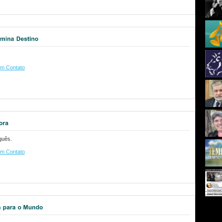
m Contato
guês.
m Contato