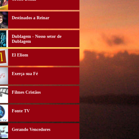
Destinados a Reinar
Dublagem - Nosso setor de
Dublagem
El Eliom
Exerça sua Fé
Filmes Cristãos
Fonte TV
Gerando Vencedores