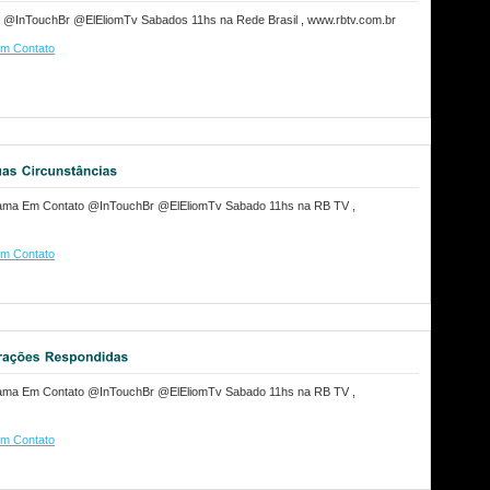
y @InTouchBr @ElEliomTv Sabados 11hs na Rede Brasil , www.rbtv.com.br
m Contato
grama Em Contato @InTouchBr @ElEliomTv Sabado 11hs na RB TV ,
m Contato
grama Em Contato @InTouchBr @ElEliomTv Sabado 11hs na RB TV ,
m Contato