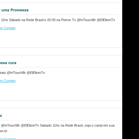
y 11hs Sábado na Rede Brasil e 20:30 na Petros Tv @InTouchBr @ElEliomTv
m Contato
ntato @InTouchBr @ElEliomTv
m Contato
y @InTouchBr @ElEliomTv Sabado 11hs na Rede Brasil, veja o canal em sua
om.br