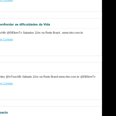
m Contato
chBr @ElEliomTv Sabados 11hs na Rede Brasil , www.rbtv.com.br
m Contato
nley @InTouchBr Sábado 11hs na Rede Brasil www.rbtv.com.br @ElEliomTv
m Contato