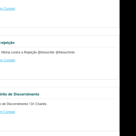
m Contato
 Vitória contra a Rejeição @intouchbr @intouchmin
m Contato
o de Discernimento ! Dr Charles
m Contato