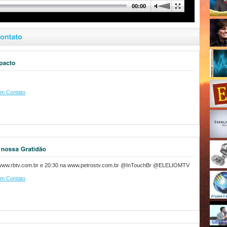
00:00
m Contato
www.rbtv.com.br e 20:30 na www.petrostv.com.br @InTouchBr @ELELIOMTV
m Contato