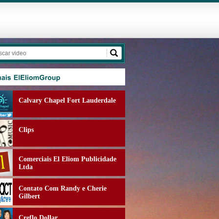
Calvary Chapel Fort Lauderdale
Clips
Comerciais El Eliom Publicidade
Ltda
Contato Com Randy e Cherie
Gilbert
Creflo Dollar