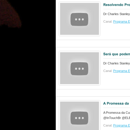
Dr Charles Stanley
Canal:
Programa E
Dr Charles Stanley
Canal:
Programa E
A Promessa da Cur
@InTouchBr @ELE
Canal:
Programa E