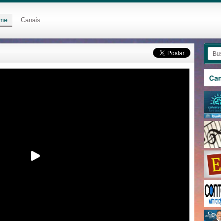
me
Canais