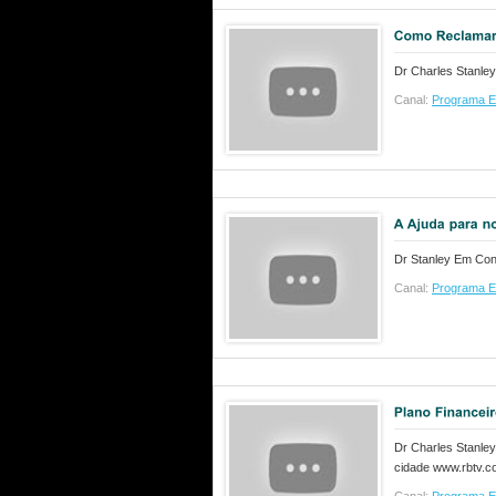
Dr Charles Stanle
Canal:
Programa E
Dr Stanley Em Co
Canal:
Programa E
Dr Charles Stanle
cidade www.rbtv.c