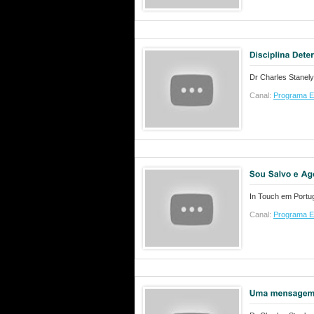
Dr Charles Stanely
Canal:
Programa E
In Touch em Portu
Canal:
Programa E